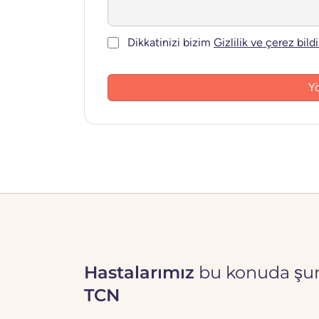
Onay
*
Dikkatinizi bizim
Gizlilik ve çerez bild
Hastalarımız
bu konuda şunl
TCN