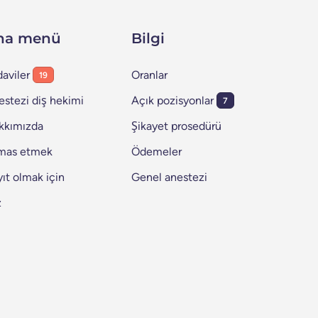
na menü
Bilgi
aviler
Oranlar
19
estezi diş hekimi
Açık pozisyonlar
7
kkımızda
Şikayet prosedürü
mas etmek
Ödemeler
ıt olmak için
Genel anestezi
z