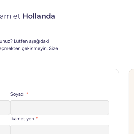
vam et
Hollanda
sunuz? Lütfen aşağıdaki
e geçmekten çekinmeyin. Size
Soyadı
*
İkamet yeri
*