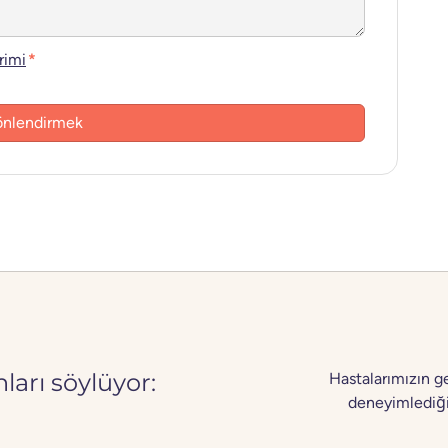
irimi
*
arı söylüyor:
Hastalarımızın g
deneyimlediği