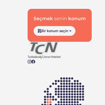
Altbilgi navigasyonu
Seçmek
senin
konum
Bir konum seçin