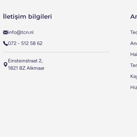
İletişim bilgileri
A
info@tcn.nl
Ted
072 - 512 58 62
An
Ha
Einsteinstraat 2,
Te
1821 BZ Alkmaar
Kay
Hı