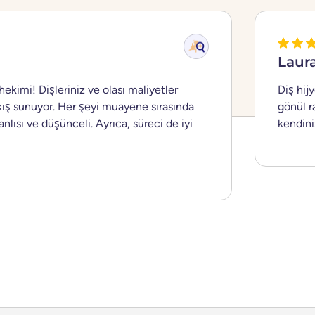
Laur
hekimi! Dişleriniz ve olası maliyetler
Diş hij
akış sunuyor. Her şeyi muayene sırasında
gönül r
nlısı ve düşünceli. Ayrıca, süreci de iyi
kendini