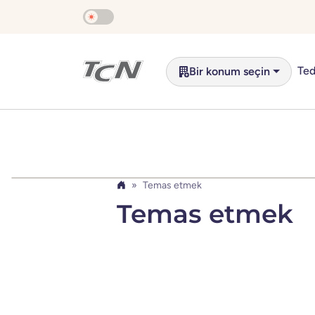
Ana içeriğe atla
Ted
Bir konum seçin
Temas etmek
Ev
Temas etmek