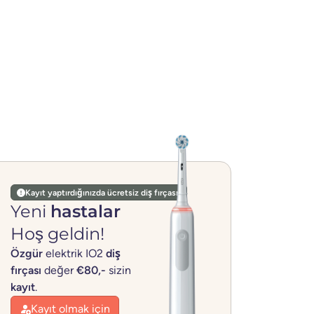
Kayıt yaptırdığınızda ücretsiz diş fırçası!
Yeni
hastalar
Hoş geldin!
Özgür
elektrik IO2
diş
fırçası
değer
€80,-
sizin
kayıt
.
Kayıt olmak için