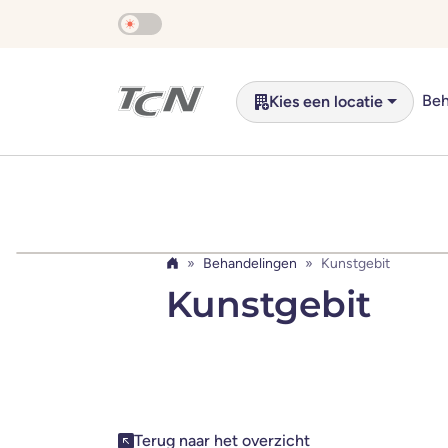
Naar hoofdinhoud overslaan
Beh
Kies een locatie
Behandelingen
Kunstgebit
Home
Kunstgebit
Deel dit bericht
Terug naar het overzicht