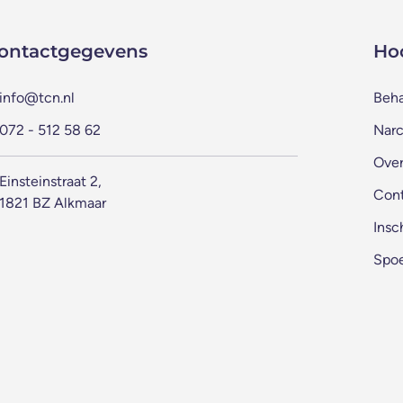
ontactgegevens
Ho
info@tcn.nl
Beh
072 - 512 58 62
Narc
Over
Einsteinstraat 2,
Con
1821 BZ Alkmaar
Insc
Spo