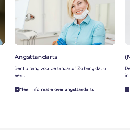
Angsttandarts
(
Bent u bang voor de tandarts? Zo bang dat u
De
een…
in
Meer informatie over angsttandarts