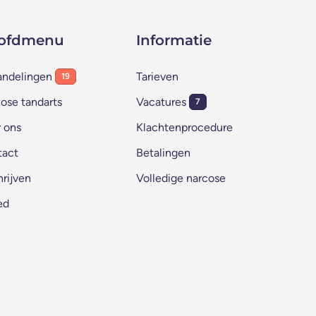
ofdmenu
Informatie
andelingen
Tarieven
19
ose tandarts
Vacatures
7
 ons
Klachtenprocedure
tact
Betalingen
hrijven
Volledige narcose
ed