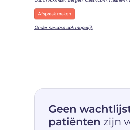
O.a. in
Alkmaar
,
Bergen
,
Castricum
,
Haarlem
,
Afspraak maken
Onder narcose ook mogelijk
Geen wachtlijs
patiënten
zijn 