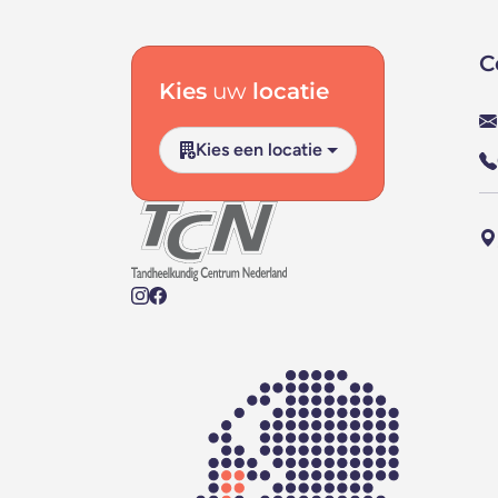
Footer navigatie
C
Kies
uw
locatie
Kies een locatie