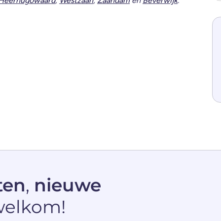
Heerhugowaard
,
Westzaan
,
Zaandam
en
Beverwijk
.
ten
,
nieuwe
welkom!