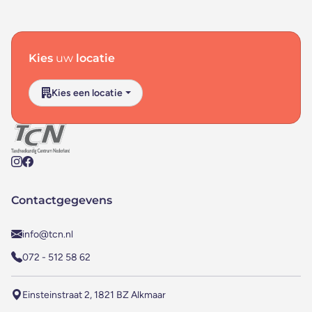
Footer navigatie
Kies
uw
locatie
Kies een locatie
Contactgegevens
info@tcn.nl
072 - 512 58 62
Einsteinstraat 2,
1821 BZ Alkmaar