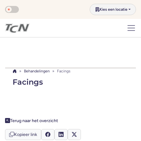
Naar hoofdinhoud overslaan
Kies een locatie
Behandelingen
Facings
Home
Facings
Deel dit bericht
Terug naar het overzicht
Kopieer link