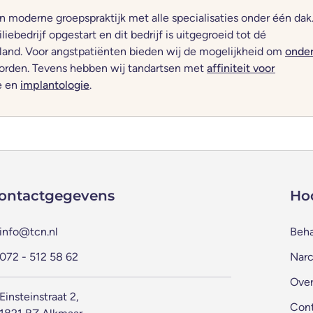
moderne groepspraktijk met alle specialisaties onder één dak
iebedrijf opgestart en dit bedrijf is uitgegroeid tot dé
lland. Voor angstpatiënten bieden wij de mogelijkheid om
onde
rden. Tevens hebben wij tandartsen met
affiniteit voor
e en
implantologie
.
ontactgegevens
Ho
info@tcn.nl
Beh
072 - 512 58 62
Narc
Over
Einsteinstraat 2,
Con