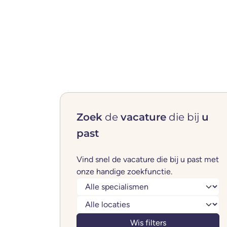
Nederland.
Archief vacatures filter
Behandelingen content
Zoek
de
vacature
die bij
u
past
Vind snel de vacature die bij u past met
onze handige zoekfunctie.
Filters specialismen
Wis filters