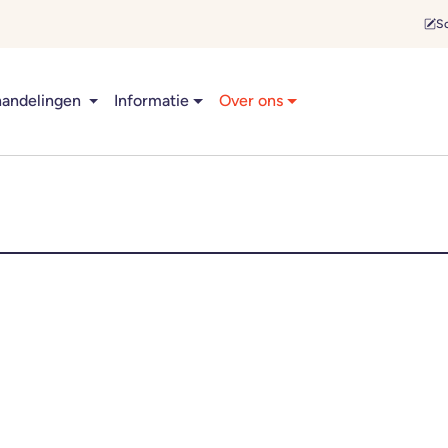
Sc
andelingen
Informatie
Over ons
TCN
rtsen, mondhygiënisten,
 Laat uw gegevens achter
pen u snel te mogen
ndige bedrijf van