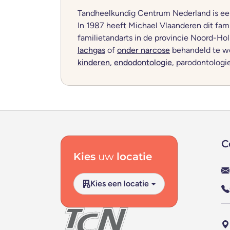
Tandheelkundig Centrum Nederland is een 
In 1987 heeft Michael Vlaanderen dit famil
familietandarts in de provincie Noord-Ho
lachgas
of
onder narcose
behandeld te wo
kinderen
,
endodontologie
, parodontologi
Footer navigatie
C
Kies
uw
locatie
Kies een locatie