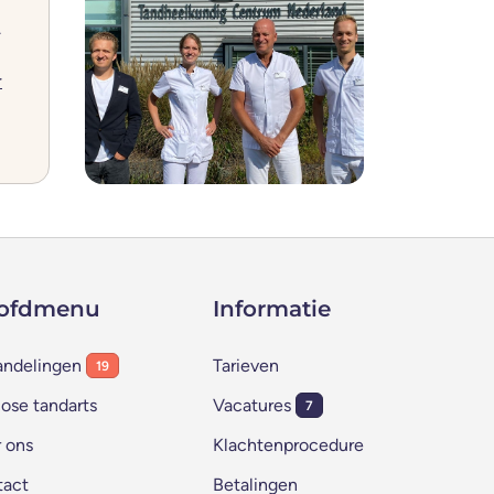
.
r
ofdmenu
Informatie
andelingen
Tarieven
19
ose tandarts
Vacatures
7
 ons
Klachtenprocedure
tact
Betalingen